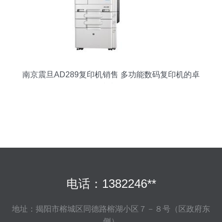
南京震旦AD289复印机销售 多功能数码复印机的卓
越选择
电话：1382246**
地址：揭阳市榕城区同德路榕湖小区７－８号（区政府东
侧）