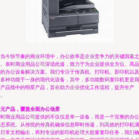
在当今快节奏的商业环境中，办公效率是企业竞争力的关键因素
一。泰时商业用品公司深谙此道，致力于为企业提供全方位、高
质的办公设备解决方案。我们专注于传真机、打印机、影印机以
集多种功能于一身的现代化设备，其中，多功能数码复印机更是
们产品线中的明星产品，旨在助力企业优化工作流程，提升生产
力。
多元产品，覆盖全面办公场景
泰时商业用品公司提供的不仅仅是单一设备，而是一个完整的办
生态系统。从传统的传真机确保信息即时传递，到高效的打印机
足日常文档输出，再到专业的影印机处理大批量复印任务，我们