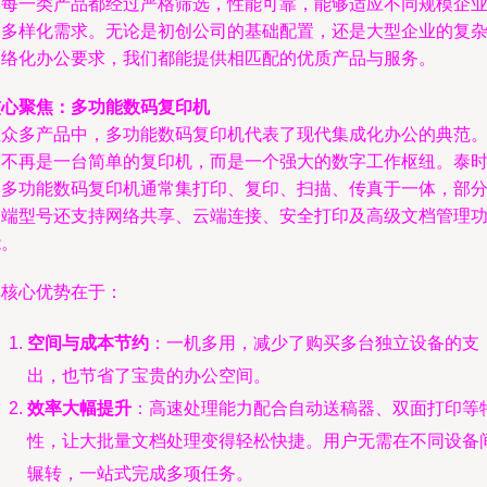
保每一类产品都经过严格筛选，性能可靠，能够适应不同规模企
的多样化需求。无论是初创公司的基础配置，还是大型企业的复
网络化办公要求，我们都能提供相匹配的优质产品与服务。
核心聚焦：多功能数码复印机
在众多产品中，多功能数码复印机代表了现代集成化办公的典范
它不再是一台简单的复印机，而是一个强大的数字工作枢纽。泰
的多功能数码复印机通常集打印、复印、扫描、传真于一体，部
高端型号还支持网络共享、云端连接、安全打印及高级文档管理
能。
其核心优势在于：
空间与成本节约
：一机多用，减少了购买多台独立设备的支
出，也节省了宝贵的办公空间。
效率大幅提升
：高速处理能力配合自动送稿器、双面打印等
性，让大批量文档处理变得轻松快捷。用户无需在不同设备
辗转，一站式完成多项任务。