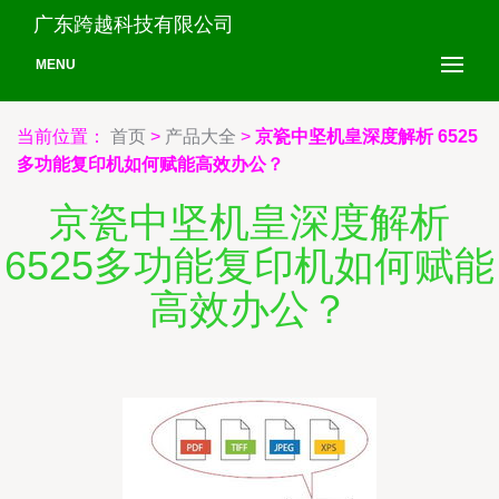
广东跨越科技有限公司
MENU
当前位置：
首页
>
产品大全
>
京瓷中坚机皇深度解析 6525
多功能复印机如何赋能高效办公？
京瓷中坚机皇深度解析
6525多功能复印机如何赋能
高效办公？