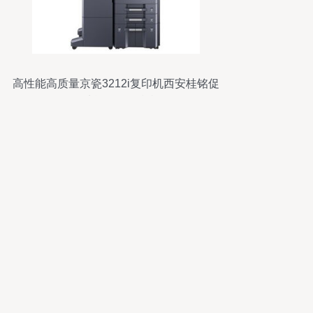
高性能高质量京瓷3212i复印机西安桂铭促
多功能数码复印机