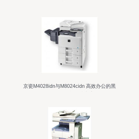
码复印机仅售4800元
京瓷M4028idn与M8024cidn 高效办公的黑
白数码复合机解决方案